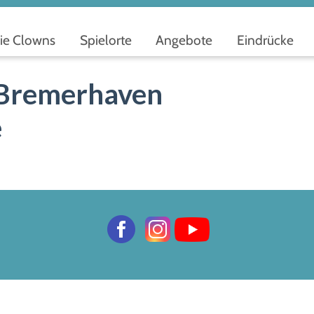
ie Clowns
Spielorte
Angebote
Eindrücke
 Bremerhaven
e