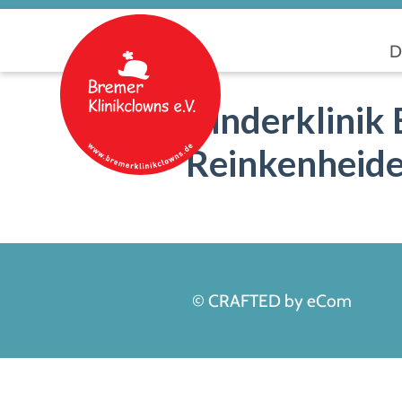
D
Kinderklinik
Reinkenheid
© CRAFTED by eCom