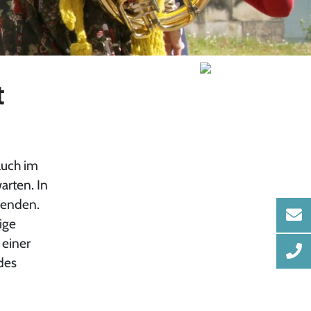
t
auch im
arten. In
penden.
ige
 einer
des