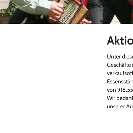
Akti
Unter diese
Geschäfte
verkaufso
Essensstä
von 918,5
Wir bedank
unserer Arb