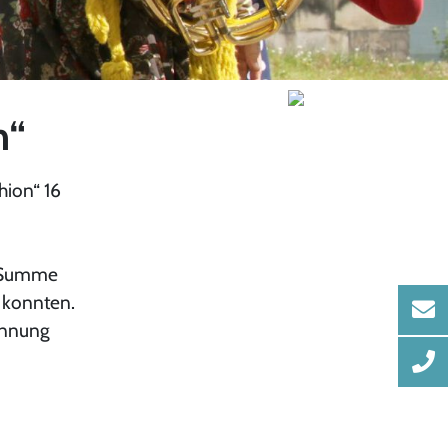
n“
hion“ 16
e Summe
 konnten.
ennung